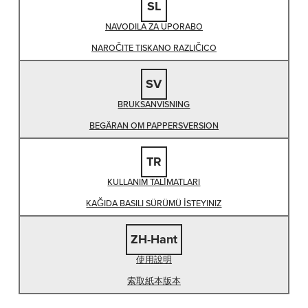
SL
NAVODILA ZA UPORABO
NAROČITE TISKANO RAZLIČICO
SV
BRUKSANVISNING
BEGÄRAN OM PAPPERSVERSION
TR
KULLANIM TALİMATLARI
KAĞIDA BASILI SÜRÜMÜ İSTEYINIZ
ZH-Hant
使用說明
索取紙本版本